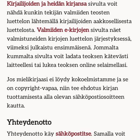
Kirjailijoiden ja heidän kirjansa
sivulta voit
nähdä kunkin tekijän valmiiden teosten
luettelon lähtemällä kirjailijoiden aakko­sellisesta
luettelosta.
Valmiiden e-kirjojen
sivulta näet
valmistuneiden kirjojen luettelon järjestyksessä,
viimeksi julkaistu ensim­mäisenä. Jommalta
kummalta sivulta voit ladata teoksen kätevästi
laitteellesi tai lukea teoksen online selaimellasi.
Jos mielikirjaasi ei löydy kokoelmistamme ja se
on copyright-vapaa, niin tee ehdotus kirjan
tuottamisesta alla olevan sähköpostiosoitteen
kautta.
Yhteydenotto
Yhteydenotto käy
sähköpostitse
. Samalla voit