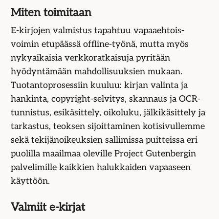
Miten toimitaan
E-kirjojen valmistus tapahtuu vapaaehtois­
voimin etupäässä offline-työnä, mutta myös
nykyaikaisia verkko­ratkaisuja pyritään
hyödyntämään mahdolli­suuksien mukaan.
Tuotanto­prosessiin kuuluu: kirjan valinta ja
hankinta, copyright-selvitys, skannaus ja OCR-
tunnistus, esikäsittely, oikoluku, jälkikäsittely ja
tarkastus, teoksen sijoittaminen kotisivullemme
sekä tekijän­oikeuksien sallimissa puitteissa eri
puolilla maailmaa oleville Project Gutenbergin
palvelimille kaikkien halukkaiden vapaaseen
käyttöön.
Valmiit e-kirjat