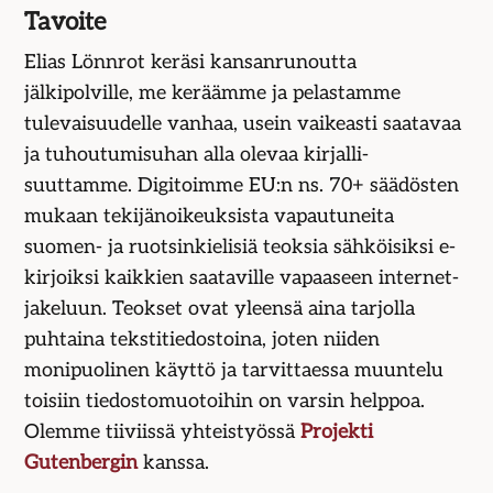
Tavoite
Elias Lönnrot keräsi kansanrunoutta
jälkipolville, me keräämme ja pelastamme
tulevaisuudelle vanhaa, usein vaikeasti saatavaa
ja tuhoutumisuhan alla olevaa kirjalli­
suuttamme. Digitoimme EU:n ns. 70+ säädösten
mukaan tekijän­oikeuksista vapautuneita
suomen- ja ruotsin­kielisiä teoksia sähköisiksi e-
kirjoiksi kaikkien saataville vapaaseen internet-
jakeluun. Teokset ovat yleensä aina tarjolla
puhtaina teksti­tiedostoina, joten niiden
monipuolinen käyttö ja tarvittaessa muuntelu
toisiin tiedosto­muotoihin on varsin helppoa.
Olemme tiiviissä yhteis­työssä
Projekti
Gutenbergin
kanssa.