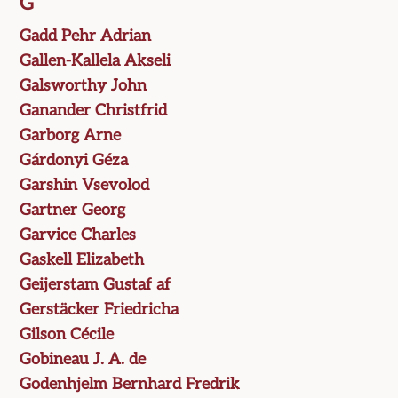
G
Gadd Pehr Adrian
Gallen-Kallela Akseli
Galsworthy John
Ganander Christfrid
Garborg Arne
Gárdonyi Géza
Garshin Vsevolod
Gartner Georg
Garvice Charles
Gaskell Elizabeth
Geijerstam Gustaf af
Gerstäcker Friedricha
Gilson Cécile
Gobineau J. A. de
Godenhjelm Bernhard Fredrik