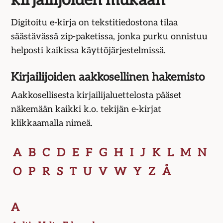
kirjailijoiden mukaan
Digitoitu e-kirja on tekstitiedostona tilaa
säästävässä zip-paketissa, jonka purku onnistuu
helposti kaikissa käyttö­järjestelmissä.
Kirjailijoiden aakkosellinen hakemisto
Aakkosellisesta kirjailijaluettelosta pääset
näkemään kaikki k.o. tekijän e-kirjat
klikkaamalla nimeä.
A
B
C
D
E
F
G
H
I
J
K
L
M
N
O
P
R
S
T
U
V
W
Y
Z
Å
A