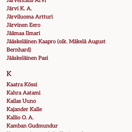
Järventaus Arvi
Järvi K. A.
Järviluoma Artturi
Järvinen Eero
Jäämaa Ilmari
Jääskeläinen Kaapro (oik. Mäkelä August
Bernhard)
Jääskeläinen Pasi
K
Kaatra Kössi
Kahra Aatami
Kailas Uuno
Kajander Kalle
Kallio O. A.
Kamban Gudmundur