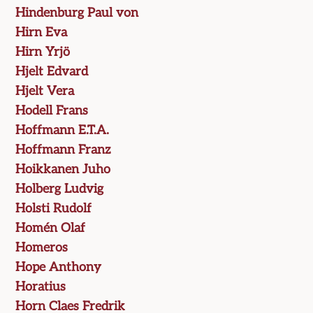
Hindenburg Paul von
Hirn Eva
Hirn Yrjö
Hjelt Edvard
Hjelt Vera
Hodell Frans
Hoffmann E.T.A.
Hoffmann Franz
Hoikkanen Juho
Holberg Ludvig
Holsti Rudolf
Homén Olaf
Homeros
Hope Anthony
Horatius
Horn Claes Fredrik