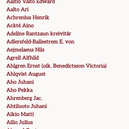
Aaltio Valto Edward
Aalto Ari
Achrenius Henrik
Ackté Aino
Adeline Rantzaun kreivitär
Adlersfeld-Ballestrem E. von
Aejmelaeus Nils
Agrell Alfhild
Ahlgren Ernst (oik. Benedictsson Victoria)
Ahlqvist August
Aho Juhani
Aho Pekka
Ahrenberg Jac.
Ahtiluoto Juhani
Aikio Matti
Ailio Julius