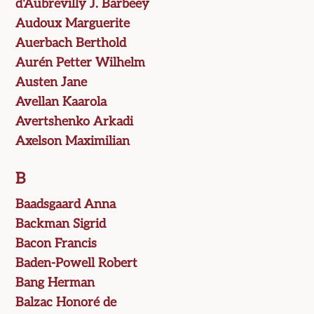
d'Aubrevilly J. Barbeey
Audoux Marguerite
Auerbach Berthold
Aurén Petter Wilhelm
Austen Jane
Avellan Kaarola
Avertshenko Arkadi
Axelson Maximilian
B
Baadsgaard Anna
Backman Sigrid
Bacon Francis
Baden-Powell Robert
Bang Herman
Balzac Honoré de