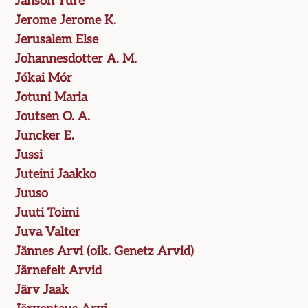
Janson Ture
Jerome Jerome K.
Jerusalem Else
Johannesdotter A. M.
Jókai Mór
Jotuni Maria
Joutsen O. A.
Juncker E.
Jussi
Juteini Jaakko
Juuso
Juuti Toimi
Juva Valter
Jännes Arvi (oik. Genetz Arvid)
Järnefelt Arvid
Järv Jaak