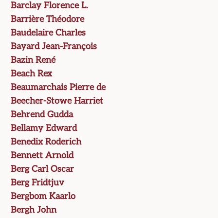
Barclay Florence L.
Barrière Théodore
Baudelaire Charles
Bayard Jean-François
Bazin René
Beach Rex
Beaumarchais Pierre de
Beecher-Stowe Harriet
Behrend Gudda
Bellamy Edward
Benedix Roderich
Bennett Arnold
Berg Carl Oscar
Berg Fridtjuv
Bergbom Kaarlo
Bergh John