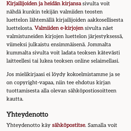
Kirjailijoiden ja heidän kirjansa
sivulta voit
nähdä kunkin tekijän valmiiden teosten
luettelon lähtemällä kirjailijoiden aakko­sellisesta
luettelosta.
Valmiiden e-kirjojen
sivulta näet
valmistuneiden kirjojen luettelon järjestyksessä,
viimeksi julkaistu ensim­mäisenä. Jommalta
kummalta sivulta voit ladata teoksen kätevästi
laitteellesi tai lukea teoksen online selaimellasi.
Jos mielikirjaasi ei löydy kokoelmistamme ja se
on copyright-vapaa, niin tee ehdotus kirjan
tuottamisesta alla olevan sähköpostiosoitteen
kautta.
Yhteydenotto
Yhteydenotto käy
sähköpostitse
. Samalla voit