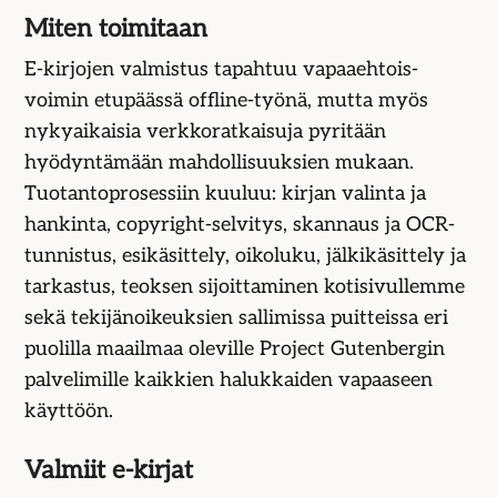
Miten toimitaan
E-kirjojen valmistus tapahtuu vapaaehtois­
voimin etupäässä offline-työnä, mutta myös
nykyaikaisia verkko­ratkaisuja pyritään
hyödyntämään mahdolli­suuksien mukaan.
Tuotanto­prosessiin kuuluu: kirjan valinta ja
hankinta, copyright-selvitys, skannaus ja OCR-
tunnistus, esikäsittely, oikoluku, jälkikäsittely ja
tarkastus, teoksen sijoittaminen kotisivullemme
sekä tekijän­oikeuksien sallimissa puitteissa eri
puolilla maailmaa oleville Project Gutenbergin
palvelimille kaikkien halukkaiden vapaaseen
käyttöön.
Valmiit e-kirjat