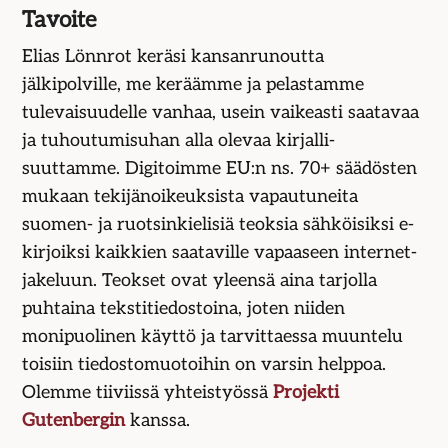
Tavoite
Elias Lönnrot keräsi kansanrunoutta
jälkipolville, me keräämme ja pelastamme
tulevaisuudelle vanhaa, usein vaikeasti saatavaa
ja tuhoutumisuhan alla olevaa kirjalli­
suuttamme. Digitoimme EU:n ns. 70+ säädösten
mukaan tekijän­oikeuksista vapautuneita
suomen- ja ruotsin­kielisiä teoksia sähköisiksi e-
kirjoiksi kaikkien saataville vapaaseen internet-
jakeluun. Teokset ovat yleensä aina tarjolla
puhtaina teksti­tiedostoina, joten niiden
monipuolinen käyttö ja tarvittaessa muuntelu
toisiin tiedosto­muotoihin on varsin helppoa.
Olemme tiiviissä yhteis­työssä
Projekti
Gutenbergin
kanssa.