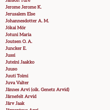
Janson Ture
Jerome Jerome K.
Jerusalem Else
Johannesdotter A. M.
Jókai Mór
Jotuni Maria
Joutsen O. A.
Juncker E.
Jussi
Juteini Jaakko
Juuso
Juuti Toimi
Juva Valter
Jännes Arvi (oik. Genetz Arvid)
Järnefelt Arvid
Järv Jaak