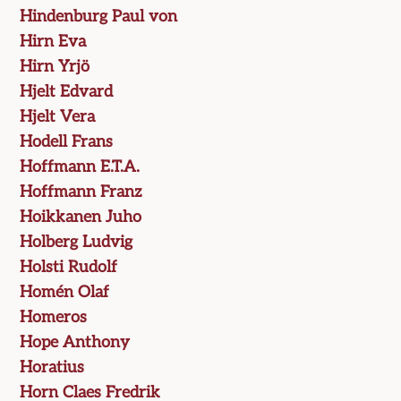
Hindenburg Paul von
Hirn Eva
Hirn Yrjö
Hjelt Edvard
Hjelt Vera
Hodell Frans
Hoffmann E.T.A.
Hoffmann Franz
Hoikkanen Juho
Holberg Ludvig
Holsti Rudolf
Homén Olaf
Homeros
Hope Anthony
Horatius
Horn Claes Fredrik