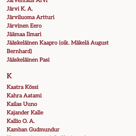
Järventaus Arvi
Järvi K. A.
Järviluoma Artturi
Järvinen Eero
Jäämaa Ilmari
Jääskeläinen Kaapro (oik. Mäkelä August
Bernhard)
Jääskeläinen Pasi
K
Kaatra Kössi
Kahra Aatami
Kailas Uuno
Kajander Kalle
Kallio O. A.
Kamban Gudmundur