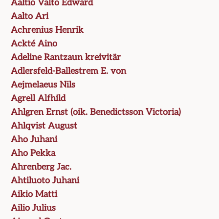
Aaltio Valto Edward
Aalto Ari
Achrenius Henrik
Ackté Aino
Adeline Rantzaun kreivitär
Adlersfeld-Ballestrem E. von
Aejmelaeus Nils
Agrell Alfhild
Ahlgren Ernst (oik. Benedictsson Victoria)
Ahlqvist August
Aho Juhani
Aho Pekka
Ahrenberg Jac.
Ahtiluoto Juhani
Aikio Matti
Ailio Julius