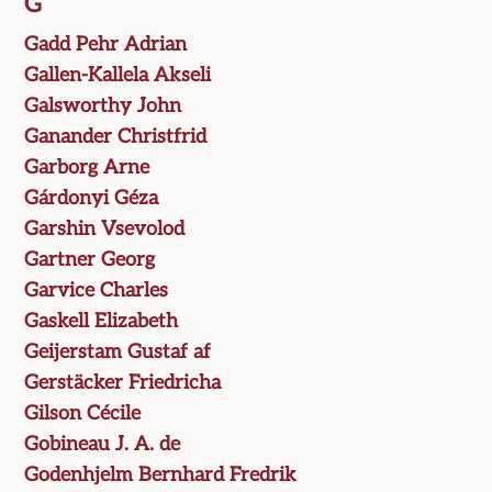
G
Gadd Pehr Adrian
Gallen-Kallela Akseli
Galsworthy John
Ganander Christfrid
Garborg Arne
Gárdonyi Géza
Garshin Vsevolod
Gartner Georg
Garvice Charles
Gaskell Elizabeth
Geijerstam Gustaf af
Gerstäcker Friedricha
Gilson Cécile
Gobineau J. A. de
Godenhjelm Bernhard Fredrik