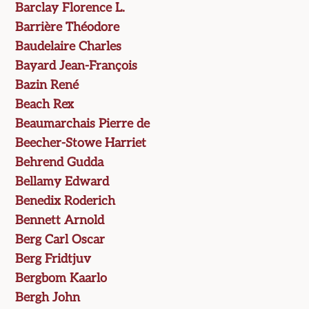
Barclay Florence L.
Barrière Théodore
Baudelaire Charles
Bayard Jean-François
Bazin René
Beach Rex
Beaumarchais Pierre de
Beecher-Stowe Harriet
Behrend Gudda
Bellamy Edward
Benedix Roderich
Bennett Arnold
Berg Carl Oscar
Berg Fridtjuv
Bergbom Kaarlo
Bergh John