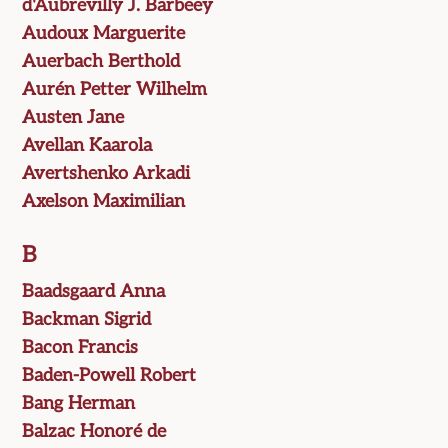
d'Aubrevilly J. Barbeey
Audoux Marguerite
Auerbach Berthold
Aurén Petter Wilhelm
Austen Jane
Avellan Kaarola
Avertshenko Arkadi
Axelson Maximilian
B
Baadsgaard Anna
Backman Sigrid
Bacon Francis
Baden-Powell Robert
Bang Herman
Balzac Honoré de