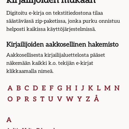
kirjailijoiden mukaan
Digitoitu e-kirja on tekstitiedostona tilaa
säästävässä zip-paketissa, jonka purku onnistuu
helposti kaikissa käyttö­järjestelmissä.
Kirjailijoiden aakkosellinen hakemisto
Aakkosellisesta kirjailijaluettelosta pääset
näkemään kaikki k.o. tekijän e-kirjat
klikkaamalla nimeä.
A
B
C
D
E
F
G
H
I
J
K
L
M
N
O
P
R
S
T
U
V
W
Y
Z
Å
A